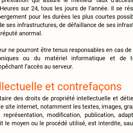
 prestation qui assure le meilleur taux d’access
Heures sur 24, tous les jours de l’année. Il se ré
ébergement pour les durées les plus courtes poss
 ses infrastructures, de défaillance de ses infras
c réputé anormal.
eur ne pourront être tenus responsables en cas d
honiques ou du matériel inf
ormatique et de t
êchant l’accès au serveur.
ellectuelle et contrefaçons
aire des droits de propriété intellectuelle et déti
le site internet, notamment les textes, images, gra
 représentation, modification, publication, ada
t le moyen ou le procédé utilisé, est interdite, sau