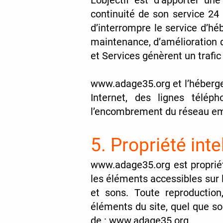
L’objectif est d’apporter une
continuité de son service 24 
d’interrompre le service d’h
maintenance, d’amélioration de
et Services génèrent un trafi
www.adage35.org
et l’héberg
Internet, des lignes télép
l’encombrement du réseau emp
5. Propriété int
www.adage35.org
est propriét
les éléments accessibles sur 
et sons. Toute reproduction,
éléments du site, quel que soi
de :
www.adage35.org
.