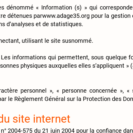
près dénommé « Information (s) » qui correspond
tre détenues par
www.adage35.org
pour la gestion 
ins d’analyses et de statistiques.
nnectant, utilisant le site susnommé.
« Les informations qui permettent, sous quelque f
rsonnes physiques auxquelles elles s’appliquent » (a
ctère personnel », « personne concernée », « 
i par le Règlement Général sur la Protection des D
du site internet
loi n° 2004-575 du 21 juin 2004 pour la confiance da